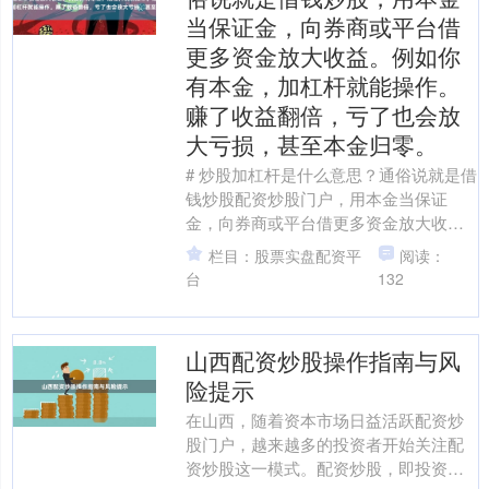
当保证金，向券商或平台借
更多资金放大收益。例如你
有本金，加杠杆就能操作。
赚了收益翻倍，亏了也会放
大亏损，甚至本金归零。
# 炒股加杠杆是什么意思？通俗说就是借
钱炒股配资炒股门户，用本金当保证
金，向券商或平台借更多资金放大收益
在股票投资领域，“加杠杆”是一个高频词
栏目：股票实盘配资平
阅读：
汇，尤其对于追求....
台
132
山西配资炒股操作指南与风
险提示
在山西，随着资本市场日益活跃配资炒
股门户，越来越多的投资者开始关注配
资炒股这一模式。配资炒股，即投资者