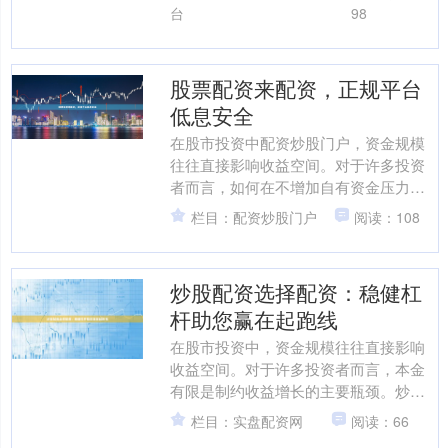
骤，帮助投资者更好地理解这....
台
98
股票配资来配资，正规平台
低息安全
在股市投资中配资炒股门户，资金规模
往往直接影响收益空间。对于许多投资
者而言，如何在不增加自有资金压力的
情况下扩大投资规模，成为了一个现实
栏目：配资炒股门户
阅读：108
需求。**股票配资**作....
炒股配资选择配资：稳健杠
杆助您赢在起跑线
在股市投资中，资金规模往往直接影响
收益空间。对于许多投资者而言，本金
有限是制约收益增长的主要瓶颈。炒股
配资作为一种资金放大工具，正受到越
栏目：实盘配资网
阅读：66
来越多投资者的关注。然而....