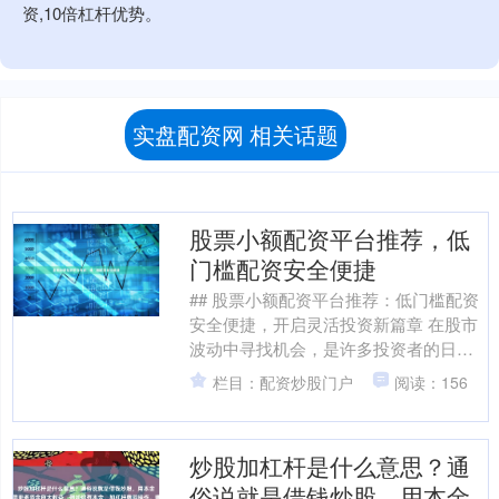
资,10倍杠杆优势。
实盘配资网 相关话题
股票小额配资平台推荐，低
门槛配资安全便捷
## 股票小额配资平台推荐：低门槛配资
安全便捷，开启灵活投资新篇章 在股市
波动中寻找机会，是许多投资者的日
常。然而，资金不足往往成为限制收益
栏目：配资炒股门户
阅读：156
的瓶颈。股票配资，作....
炒股加杠杆是什么意思？通
俗说就是借钱炒股，用本金