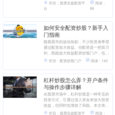
通过配资平台借入资金进行股票交易，
栏目：股票实盘配资平
阅读：
以期放大收益。然而，高收....
台
86
如何安全配资炒股？新手入
门指南
随着股市的波动加剧，不少投资者希望
通过配资放大收益。但配资是一把双刃
剑，既能放大收益配资炒股门户，也会
放大风险。本文将为您详细解析如何安
栏目：配资炒股门户
阅读：140
全配资炒股，帮助新手投资....
杠杆炒股怎么弄？开户条件
与操作步骤详解
在股票市场中，杠杆炒股是一种常见的
投资方式，它通过借入资金来放大投资
收益，但同时也增加了风险。本文将详
细介绍杠杆炒股的开户条件与操作步
栏目：股票实盘配资平
阅读：