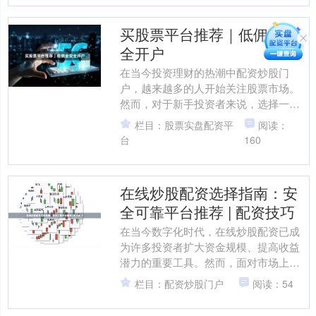
买股票平台推荐｜低佣金安
全开户
在当今投资理财的热潮中配资炒股门
户，越来越多的人开始关注股票市场。
然而，对于新手投资者来说，选择一个
合适的买股票平台至关重要。一个优秀
栏目：股票实盘配资平
阅读：
的平台不仅能提供低佣金交易....
台
160
在线炒股配资选择指南：安
全可靠平台推荐 | 配资技巧
在当今数字化时代，在线炒股配资已成
为许多投资者扩大资金规模、提高收益
潜力的重要工具。然而，面对市场上众
多的配资平台，如何选择一个安全可靠
栏目：配资炒股门户
阅读：54
的平台，并掌握有效的配资....