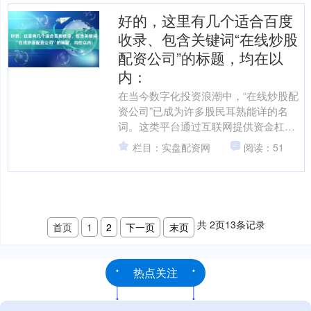
好的，这里有几个适合百度
收录、包含关键词“在线炒股
配资公司”的标题，均在以
内：
在当今数字化投资浪潮中，“在线炒股配
资公司”已成为许多股民耳熟能详的名
词。这类平台通过互联网提供资金杠杆
服务配资炒股门户，让投资者能以较小
栏目：实盘配资网
阅读：51
的自有资金撬动更大的交....
共
2
页
13
条记录
首页
1
2
下一页
末页
热点关注