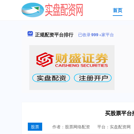
首页
正规配资平台排行
已收录
999
+家平台
买股票平台
股票
作者：股票网络配资
平台：实盘配资网