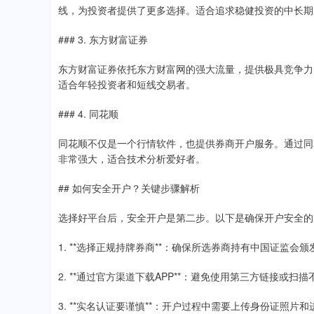
线，为投资者提供了更多选择。适合追求稳健投资的中长期
### 3. 东方财富证券
东方财富证券依托东方财富网的强大流量，提供极具竞争力的
适合年轻投资者和短线交易者。
### 4. 同花顺
同花顺不仅是一个行情软件，也提供券商开户服务。通过同
非常强大，适合技术分析爱好者。
## 如何安全开户？关键步骤解析
选择好平台后，安全开户是第二步。以下是确保开户安全的
1. **选择正规持牌券商**：确保所选券商持有中国证监
2. **通过官方渠道下载APP**：避免使用第三方链接
3. **实名认证要谨慎**：开户过程中需要上传身份证照