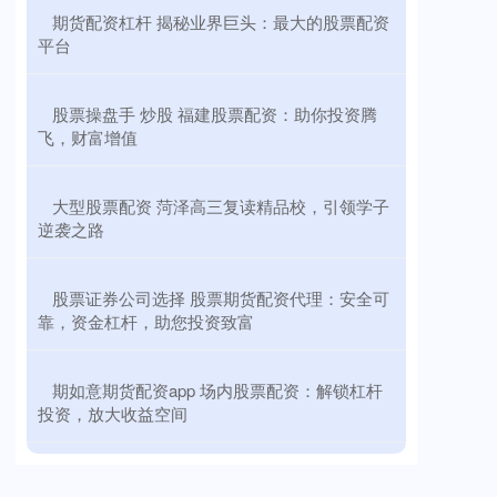
​期货配资杠杆 揭秘业界巨头：最大的股票配资
平台
​股票操盘手 炒股 福建股票配资：助你投资腾
飞，财富增值
​大型股票配资 菏泽高三复读精品校，引领学子
逆袭之路
​股票证券公司选择 股票期货配资代理：安全可
靠，资金杠杆，助您投资致富
​期如意期货配资app 场内股票配资：解锁杠杆
投资，放大收益空间