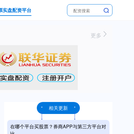
票实盘配资平台
更多
相关更新
在哪个平台买股票？券商APP与第三方平台对
比