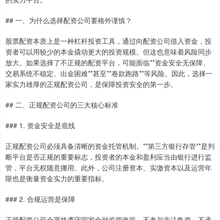
## 一、为什么选择配资公司要格外谨慎？
股票配资本质上是一种杠杆投资工具，通过向配资公司借入资金，投
资者可以用较少的本金撬动更大的投资规模。但这也意味着风险同步
放大。如果选择了不正规的配资平台，可能面临**资金安全无保障、
交易系统不稳定、出金困难**甚至**卷款跑路**等风险。因此，选择一
家实力雄厚的正规配资公司，是保障投资安全的第一步。
## 二、正规配资公司的三大核心标准
### 1. 资金安全是底线
正规配资公司必须具备清晰的资金托管机制。**第三方银行存管**是判
断平台是否正规的重要标志，投资者的本金和盈利应当由银行进行监
管，平台无权随意挪用。此外，公司注册资本、实缴资本以及运营年
限也是衡量资金实力的重要指标。
### 2. 合规运营是保障
正规配资公司会严格遵守国家金融监管政策，不参与非法集资、不承