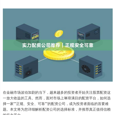
在金融市场波动加剧的当下，越来越多的投资者开始关注股票配资这
一放大收益的工具。然而，面对市场上琳琅满目的配资平台，如何选
择一家**正规、安全、可靠**的配资公司，成为投资者面临的首要难
题。本文将为您详细解析配资公司的选择标准，并推荐真正值得信赖
的实力平台。