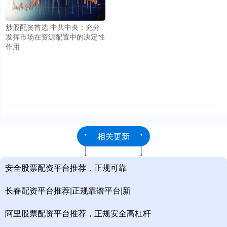
炒股配资首选 中共中央：充分
发挥市场在资源配置中的决定性
作用
相关更新
安全股票配资平台推荐，正规可靠
长春配资平台推荐|正规靠谱平台|新
阿里股票配资平台推荐，正规安全高杠杆