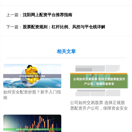
上一篇：
沈阳网上配资平台推荐指南
下一篇：
股票配资规则：杠杆比例、风控与平仓线详解
相关文章
如何安全配资炒股？新手入门指
南
公司如何交易股票 选择正规股
票配资开户公司，保障资金安全