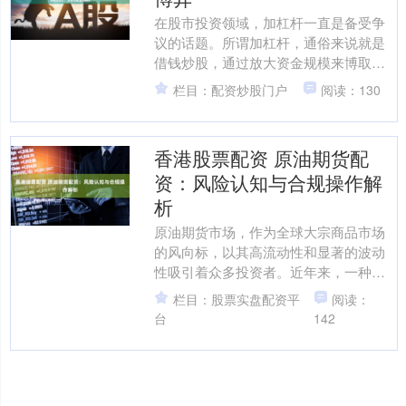
在股市投资领域，加杠杆一直是备受争
议的话题。所谓加杠杆，通俗来说就是
借钱炒股，通过放大资金规模来博取更
高收益。这种操作方式既能让投资者在
栏目：配资炒股门户
阅读：130
市场上涨时获得超额回报，....
香港股票配资 原油期货配
资：风险认知与合规操作解
析
原油期货市场，作为全球大宗商品市场
的风向标，以其高流动性和显著的波动
性吸引着众多投资者。近年来，一种名
为“配资”的杠杆交易模式悄然兴起，承诺
栏目：股票实盘配资平
阅读：
以小额本金撬动巨额交....
台
142