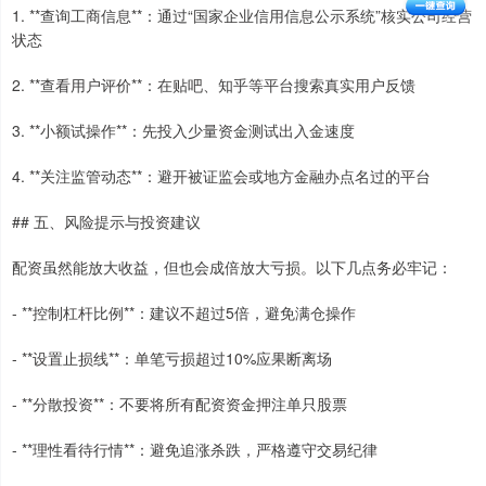
1. **查询工商信息**：通过“国家企业信用信息公示系统”核实公司经营
状态
2. **查看用户评价**：在贴吧、知乎等平台搜索真实用户反馈
3. **小额试操作**：先投入少量资金测试出入金速度
4. **关注监管动态**：避开被证监会或地方金融办点名过的平台
## 五、风险提示与投资建议
配资虽然能放大收益，但也会成倍放大亏损。以下几点务必牢记：
- **控制杠杆比例**：建议不超过5倍，避免满仓操作
- **设置止损线**：单笔亏损超过10%应果断离场
- **分散投资**：不要将所有配资资金押注单只股票
- **理性看待行情**：避免追涨杀跌，严格遵守交易纪律